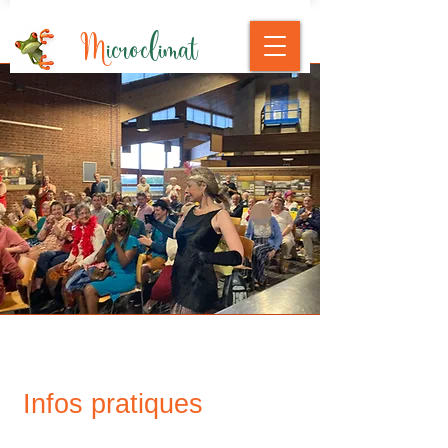
M
icroclimat
Infos pratiques