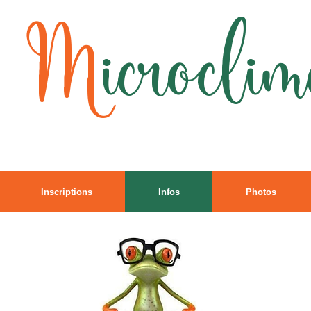
M
icroclim
Inscriptions
Infos
Photos