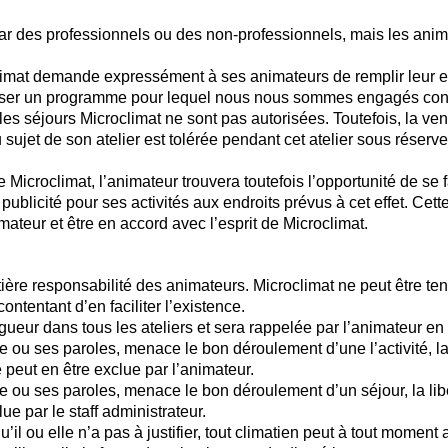
par des professionnels ou des non-professionnels, mais les ani
limat demande expressément à ses animateurs de remplir leur e
réaliser un programme pour lequel nous nous sommes engagés con
es séjours Microclimat ne sont pas autorisées. Toutefois, la ven
du sujet de son atelier est tolérée pendant cet atelier sous réser
e Microclimat, l’animateur trouvera toutefois l’opportunité de se f
 publicité pour ses activités aux endroits prévus à cet effet. Cet
imateur et être en accord avec l’esprit de Microclimat.
ntière responsabilité des animateurs. Microclimat ne peut être t
ontentant d’en faciliter l’existence.
igueur dans tous les ateliers et sera rappelée par l’animateur en 
e ou ses paroles, menace le bon déroulement d’une l’activité, la
té peut en être exclue par l’animateur.
e ou ses paroles, menace le bon déroulement d’un séjour, la libe
ue par le staff administrateur.
il ou elle n’a pas à justifier, tout climatien peut à tout moment 