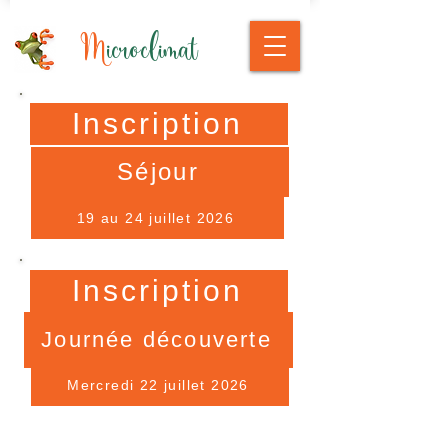
M
icroclimat
Inscription
Séjour
19 au 24 juillet 2026
Inscription
Journée découverte
Mercredi 22 juillet 2026